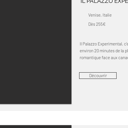
IL PALAZZO EXP
Venise, Italie
Dès 255€
Il Palazzo Experimental, c'
environ 20 minutes de la p
romantique face aux cana
Découvrir