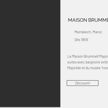
MAISON BRUMME
Marrakech, Maroc
Dès 185€
La Maison Brummell Majorel
suites avec baignoire exté
Majorelle et du musée Yve
Découvrir