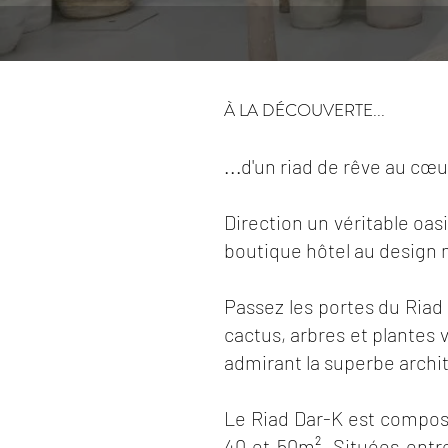
À LA DÉCOUVERTE...
...d'un riad de rêve au cœ
Direction un véritable oas
boutique hôtel au design m
Passez les portes du Riad
cactus, arbres et plantes 
admirant la superbe archi
Le Riad Dar-K est composé
40 et 50m². Situées entr