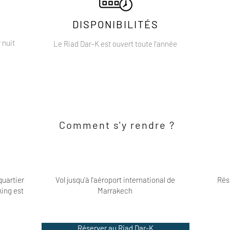
DISPONIBILITÉS
 nuit
Le Riad Dar-K est ouvert toute l'année
Comment s'y rendre ?
quartier
Vol jusqu'à l'aéroport international de
Rés
king est
Marrakech
Réserver au Riad Dar-K