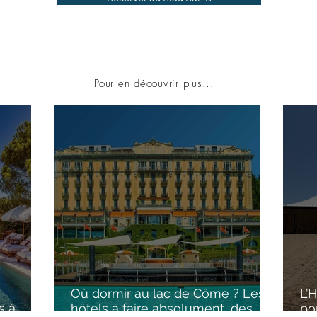
Pour en découvrir plus...
Où dormir au lac de Côme ? Les
L’
s à
hôtels à faire absolument, des
po