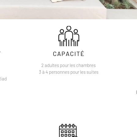
T
CAPACITÉ
2 adultes pour les chambres
3 à 4 personnes pour les suites
Riad