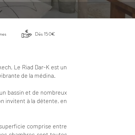
nnes
Dès 150€
akech. Le Riad Dar-K est un
 vibrante de la médina.
t un bassin et de nombreux
 invitent à la détente, en
 superficie comprise entre
 ces chambres sont toutes