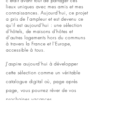
c'était avant tout de partager ces
lieux uniques avec mes amis et mes
connaissances. Aujourd'hui, ce projet
a pris de l'ampleur et est devenu ce
qu'il est aujourd'hui : une sélection
d'hôtels, de maisons d'hôtes et
d'autres logements hors du communs
à travers la France et l'Europe,
accessible à tous.
J'aspire aujourd'hui à développer
cette sélection comme un véritable
catalogue digital où, page après
page, vous pourrez rêver de vos
prochaines vacances
…
ABONNEZ VOUS À NOTRE NEWSLETTER POUR NE
RIEN MANQUER