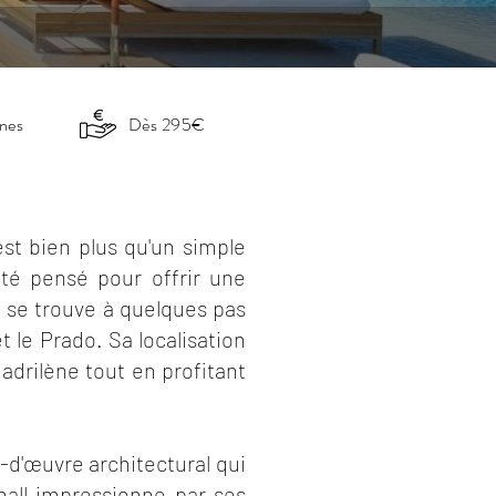
nnes
Dès 295€
est bien plus qu'un simple
été pensé pour offrir une
 se trouve à quelques pas
et le Prado. Sa localisation
adrilène tout en profitant
-d'œuvre architectural qui
 hall impressionne par ses