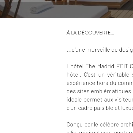
À LA DÉCOUVERTE...
...d'une merveille de desi
L'hôtel The Madrid EDITIO
hôtel. C'est un véritable
expérience hors du commun
des sites emblématiques de 
idéale permet aux visiteu
d’un cadre paisible et luxu
Conçu par le célèbre arch
allie minimalisme contemp