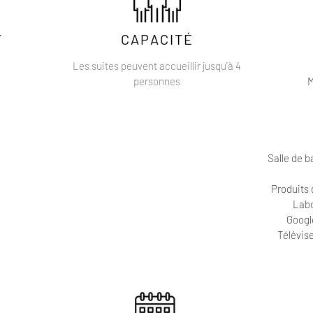
T
CAPACITÉ
Les suites peuvent accueillir jusqu'à 4
personnes
M
Salle de 
Produits 
Labo
Googl
Télévis