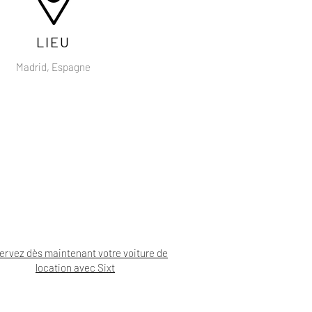
LIEU
Madrid, Espagne
ervez dès maintenant votre voiture de
location avec Sixt