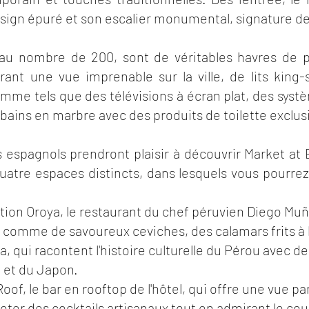
sign épuré et son escalier monumental, signature d
au nombre de 200, sont de véritables havres de p
rant une vue imprenable sur la ville, de lits king-s
me tels que des télévisions à écran plat, des syst
e bains en marbre avec des produits de toilette exclu
spagnols prendront plaisir à découvrir Market at E
quatre espaces distincts, dans lesquels vous pourrez
tion Oroya, le restaurant du chef péruvien Diego Muñ
er comme de savoureux ceviches, des calamars frits à
a, qui racontent l'histoire culturelle du Pérou avec d
ne et du Japon.
oof, le bar en rooftop de l'hôtel, qui offre une vue 
roter des cocktails artisanaux tout en admirant le cou