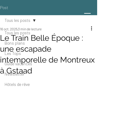
Post
Tous les posts
16 oct. 2025
3 min de lecture
Tous les posts
Le Train Belle Époque :
Bons plans
une escapade
Les Tops
intemporelle de Montreux
Guide vacances
à Gstaad
Newsletter
Hôtels de rêve