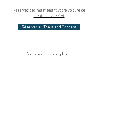
Réservez dès maintenant votre voiture de
location avec Sixt
Réserver au The Island Concept
Pour en découvrir plus...
Les 10 meilleures
adresses à Saint-Tropez