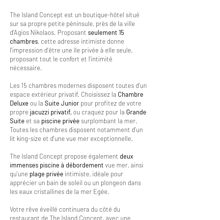
The Island Concept est un boutique-hôtel situé
sur sa propre petite péninsule, près de la ville
d'Agios Nikolaos. Proposant
seulement 15
chambres
, cette adresse intimiste donne
l'impression d'être une île privée à elle seule,
proposant tout le confort et l'intimité
nécessaire.
Les 15 chambres modernes disposent toutes d'un
espace extérieur privatif. Choisissez la
Chambre
Deluxe
ou la
Suite Junior
pour profitez de votre
propre
jacuzzi privatif,
ou craquez pour la
Grande
Suite
et sa
piscine privée
surplombant la mer.
Toutes les chambres disposent notamment d'un
lit king-size et d'une vue mer exceptionnelle.
The Island Concept propose également
deux
immenses piscine à débordement
vue mer, ainsi
qu'une
plage privée
intimiste, idéale pour
apprécier un bain de soleil ou un plongeon dans
les eaux cristallines de la mer Egée.
Votre rêve éveillé continuera du côté du
restaurant de The Island Concept, avec une