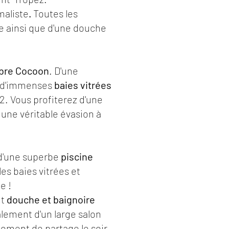
maliste
.
Toutes les
e ainsi que d'une douche
bre Cocoon
. D'une
x d'immenses
baies vitrées
. Vous profiterez d'une
une véritable évasion à
 d'une superbe
piscine
les baies vitrées et
ne !
nt
douche et baignoire
lement d'un large salon
moment de partage le soir