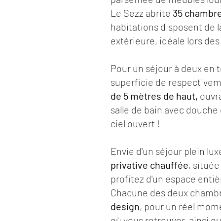
Le Sezz abrite
35 chambres
habitations disposent de 
extérieure, idéale lors de
Pour un séjour à deux en 
superficie de respective
de 5 mètres de haut,
ouvra
salle de bain avec douche
ciel ouvert !
Envie d'un séjour plein lu
privative chauffée
, située
profitez d'un espace entiè
Chacune des deux chambre
design
, pour un réel mome
où vous retrouver, ainsi q