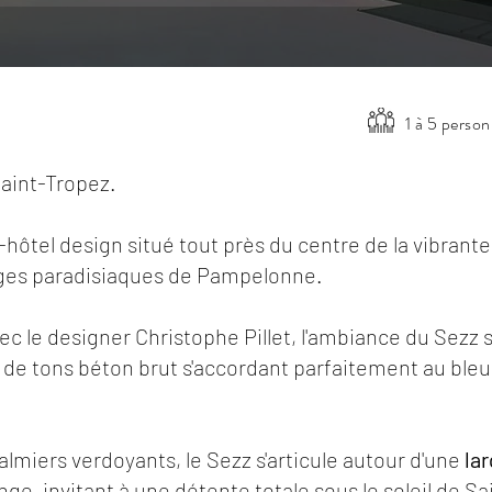
1 à 5 perso
 Saint-Tropez.
-hôtel design situé tout près du centre de la vibrante
ges paradisiaques de Pampelonne.
ec le designer Christophe Pillet, l'ambiance du Sezz s
 de tons béton brut s'accordant parfaitement au ble
.
almiers verdoyants, le Sezz s'articule autour d'une
la
e, invitant à une détente totale sous le soleil de S