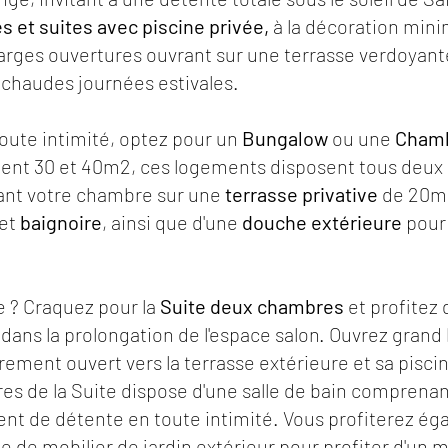
 et suites avec piscine privée,
à la décoration mini
larges ouvertures ouvrant sur une terrasse verdoyant
s chaudes journées estivales.
toute intimité, optez pour un
Bungalow
ou une
Cham
ment 30 et 40m2, ces logements disposent tous deu
nt votre chambre sur une
terrasse privative
de 20m2
 et
baignoire
, ainsi que d'une
douche extérieure
pour 
xe ? Craquez pour la
Suite deux chambres
et profitez
 dans la prolongation de l'espace salon. Ouvrez grand 
rement ouvert vers la terrasse extérieure et sa pisci
s de la Suite dispose d'une salle de bain comprena
nt de détente en toute intimité. Vous profiterez éga
ue de mobilier de jardin extérieur pour profiter d'un 