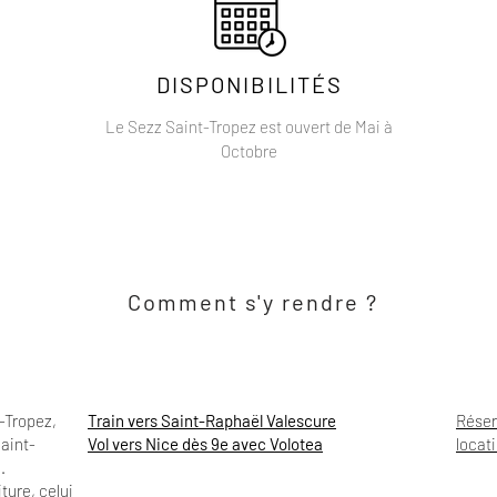
DISPONIBILITÉS
Le Sezz Saint-Tropez est ouvert de Mai à
Octobre
Comment s'y rendre ?
t-Tropez,
Train vers Saint-Raphaël Valescure
Réser
Saint-
Vol vers Nice dès 9e avec Volotea
locat
.
ture, celui