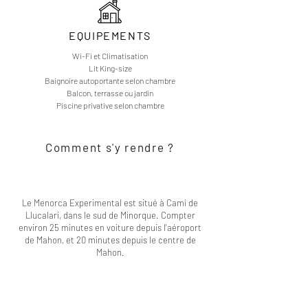
EQUIPEMENTS
Wi-Fi et Climatisation
Lit King-size
Baignoire autoportante selon chambre
Balcon, terrasse ou jardin
Piscine privative selon chambre
Comment s'y rendre ?
Le Menorca Experimental est situé à Camí de
Llucalari, dans le sud de Minorque. Compter
environ 25 minutes en voiture depuis l'aéroport
de Mahon, et 20 minutes depuis le centre de
Mahon.