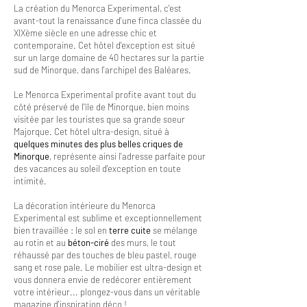
La création du Menorca Experimental, c'est
avant-tout la renaissance d'une finca classée du
XIXème siècle en une adresse chic et
contemporaine. Cet hôtel d'exception est situé
sur un large domaine de 40 hectares sur la partie
sud de Minorque, dans l'archipel des Baléares.
Le Menorca Experimental profite avant tout du
côté préservé de l'île de Minorque, bien moins
visitée par les touristes que sa grande soeur
Majorque. Cet hôtel ultra-design, situé à
quelques minutes des plus belles criques de
Minorque
, représente ainsi l'adresse parfaite pour
des vacances au soleil d'exception en toute
intimité.
La décoration intérieure du Menorca
Experimental est sublime et exceptionnellement
bien travaillée : le sol en
terre cuite
se mélange
au rotin et au
béton-ciré
des murs, le tout
réhaussé par des touches de bleu pastel, rouge
sang et rose pale. Le mobilier est ultra-design et
vous donnera envie de redécorer entièrement
votre intérieur... plongez-vous dans un véritable
magazine d'inspiration déco !