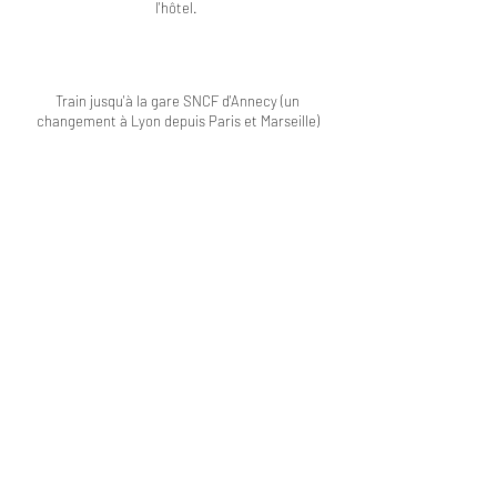
l'hôtel.
Train jusqu'à la gare SNCF d'Annecy (un
changement à Lyon depuis Paris et Marseille)
Réservez dès maintenant votre voiture de
location avec Sixt
Réserver au Pélican
Pour en découvrir plus...