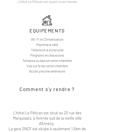
L'hôtel Le Pélican est ouvert toute l'année
EQUIPEMENTS
Wi-Fi et Climatisation
Machine à café
Télévision à écran plat
Peignoirs et chaussons
Terrasse ou balcon selon chambre
Vue sur le lac selon chambre
Accès piscine extérieure
Comment s'y rendre ?
L'hôtel Le Pélican est situé au 20 rue des
Marquisats, à l'entrée sud de la vieille ville
d'Annecy.
La gare SNCF est située à seulement 1,5km de