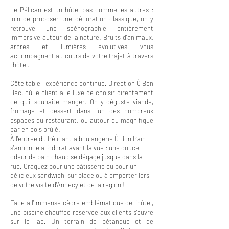
Le Pélican est un hôtel pas comme les autres :
loin de proposer une décoration classique, on y
retrouve une scénographie entièrement
immersive autour de la nature. Bruits d'animaux,
arbres et lumières évolutives vous
accompagnent au cours de votre trajet à travers
l'hôtel.
Côté table, l'expérience continue. Direction Ô Bon
Bec, où le client a le luxe de choisir directement
ce qu'il souhaite manger. On y déguste viande,
fromage et dessert dans l'un des nombreux
espaces du restaurant, ou autour du magnifique
bar en bois brûlé.
À l'entrée du Pélican, la boulangerie Ô Bon Pain
s'annonce à l'odorat avant la vue : une douce
odeur de pain chaud se dégage jusque dans la
rue. Craquez pour une pâtisserie ou pour un
délicieux sandwich, sur place ou à emporter lors
de votre visite d'Annecy et de la région !
Face à l'immense cèdre emblématique de l'hôtel,
une piscine chauffée réservée aux clients s'ouvre
sur le lac. Un terrain de pétanque et de