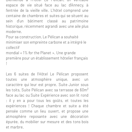
espace de vie situé face au lac d'Annecy, à
l'entrée de la vieille ville. L'hôtel comprend une
centaine de chambres et suites qui se situent au
sein d'un bâtiment classé au patrimoine
historique, récemment agrandi avec une aile plus
moderne.
Pour sa construction, Le Pélican a souhaité
minimiser son empreinte carbone et a intégré le
collectif
mondial « 1% for the Planet ». Une grande
première pour un établissement hôtelier français
!
Les 6 suites de l'Hôtel Le Pélican proposent
toutes une atmosphère unique, avec un
caractère qui leur est propre. Suite Junior sous
les toits, Suite Pélican avec sa terrasse de 60m²
face au lac ou Suite Expérience avec son lit rond
: il y en a pour tous les goûts, et toutes les
expériences ! Chaque chambre et suite a été
pensée comme un lieu ouvert, et propose une
atmosphère reposante avec une décoration
épurée, du mobilier sur mesure et des tons bois
et marbre.