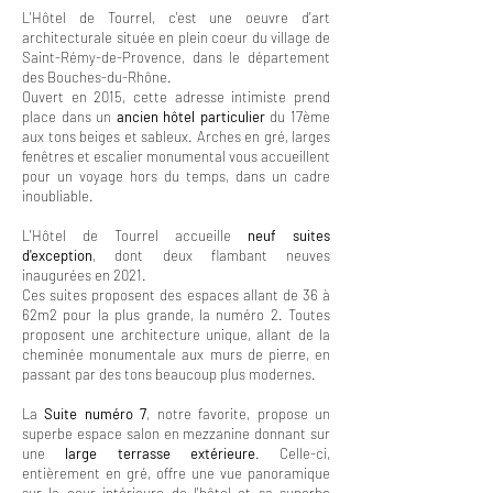
L'Hôtel de Tourrel, c'est une oeuvre d'art
architecturale située en plein coeur du village de
Saint-Rémy-de-Provence, dans le département
des Bouches-du-Rhône.
Ouvert en 2015, cette adresse intimiste prend
place dans un
ancien hôtel particulier
du 17ème
aux tons beiges et sableux. Arches en gré, larges
fenêtres et escalier monumental vous accueillent
pour un voyage hors du temps, dans un cadre
inoubliable.
L'Hôtel de Tourrel accueille
neuf suites
d'exception
, dont deux flambant neuves
inaugurées en 2021.
Ces suites proposent des espaces allant de 36 à
62m2 pour la plus grande, la numéro 2. Toutes
proposent une architecture unique, allant de la
cheminée monumentale aux murs de pierre, en
passant par des tons beaucoup plus modernes.
La
Suite numéro 7
, notre favorite, propose un
superbe espace salon en mezzanine donnant sur
une
large terrasse extérieure
. Celle-ci,
entièrement en gré, offre une vue panoramique