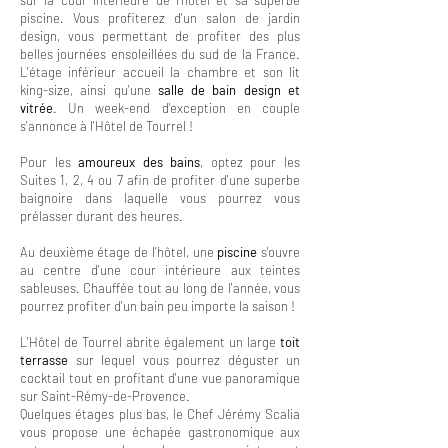
sur la cour intérieure de l'hôtel et sa superbe
piscine. Vous profiterez d'un salon de jardin
design, vous permettant de profiter des plus
belles journées ensoleillées du sud de la France.
L'étage inférieur accueil la chambre et son lit
king-size, ainsi qu'une
salle de bain design et
vitrée
. Un week-end d'exception en couple
s'annonce à l'Hôtel de Tourrel !
Pour les
amoureux des bains
, optez pour les
Suites 1, 2, 4 ou 7 afin de profiter d'une superbe
baignoire dans laquelle vous pourrez vous
prélasser durant des heures.
Au deuxième étage de l'hôtel, une
piscine
s'ouvre
au centre d'une cour intérieure aux teintes
sableuses. Chauffée tout au long de l'année, vous
pourrez profiter d'un bain peu importe la saison !
L'Hôtel de Tourrel abrite également un large
toit
terrasse
sur lequel vous pourrez déguster un
cocktail tout en profitant d'une vue panoramique
sur Saint-Rémy-de-Provence.
Quelques étages plus bas, le Chef Jérémy Scalia
vous propose une échapée gastronomique aux