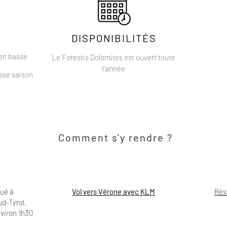
DISPONIBILITÉS
 en basse
Le Forestis Dolomites est ouvert toute
l'année
asse saison
Comment s'y rendre ?
tué à
Vol vers Vérone avec KLM
Rés
d-Tyrol.
nviron 1h30