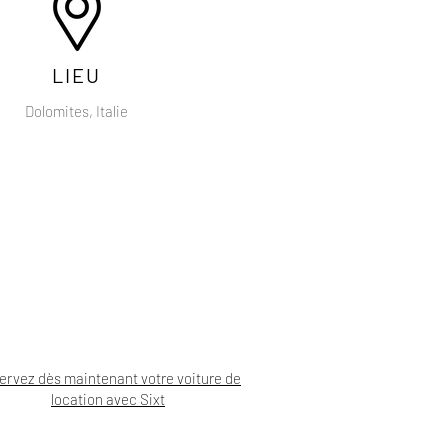
LIEU
Dolomites, Italie
ervez dès maintenant votre voiture de
location avec Sixt