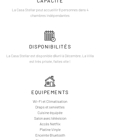
CAPACITÉ
La Casa Stellar peut accueillir 8 personnes dans 4
chambres indépendantes
DISPONIBILITÉS
La Casa Stellar est disponible d'Avril à Décembre. La Villa
est très prisée, faites vite !
EQUIPEMENTS
Wi-Fi et Climatisation
Draps et serviettes
Cuisine équipée
Salon avec télévision
Accès Netflix
Platine Vinyle
Enceinte Bluetooth