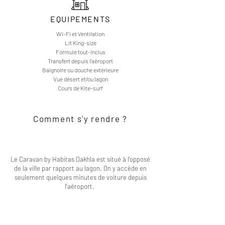
EQUIPEMENTS
Wi-Fi et Ventilation
Lit King-size
Formule tout-inclus
Transfert depuis l'aéroport
Baignoire ou douche extérieure
Vue désert et/ou lagon
Cours de Kite-surf
Comment s'y rendre ?
Le Caravan by Habitas Dakhla est situé à l'opposé
de la ville par rapport au lagon. On y accède en
seulement quelques minutes de voiture depuis
l'aéroport.