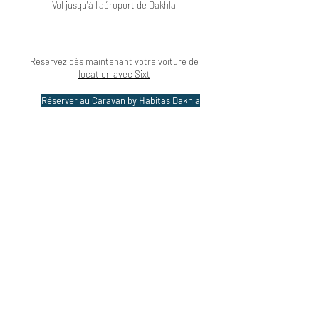
Vol jusqu'à l'aéroport de Dakhla
Réservez dès maintenant votre voiture de
location avec Sixt
Réserver au Caravan by Habitas Dakhla
Pour en découvrir plus...