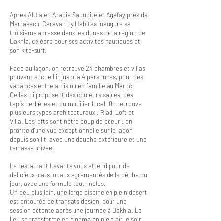
Après
AlUla
en Arabie Saoudite et
Agafay
près de
Marrakech, Caravan by Habitas inaugure sa
troisième adresse dans les dunes de la région de
Dakhla, célèbre pour ses activités nautiques et
son kite-surf.
Face au lagon, on retrouve 24 chambres et villas
pouvant accueillir jusqu'à 4 personnes, pour des
vacances entre amis ou en famille au Maroc.
Celles-ci proposent des couleurs sables, des
tapis berbères et du mobilier local. On retrouve
plusieurs types architecturaux : Riad, Loft et
Villa. Les lofts sont notre coup de coeur : on
profite d'une vue exceptionnelle sur le lagon
depuis son lit, avec une douche extérieure et une
terrasse privée.
Le restaurant Levante vous attend pour de
délicieux plats locaux agrémentés de la pêche du
jour, avec une formule tout-inclus.
Un peu plus loin, une large piscine en plein désert
est entourée de transats design, pour une
session détente après une journée à Dakhla. Le
lieu se transforme en cinéma en plein air le soir,