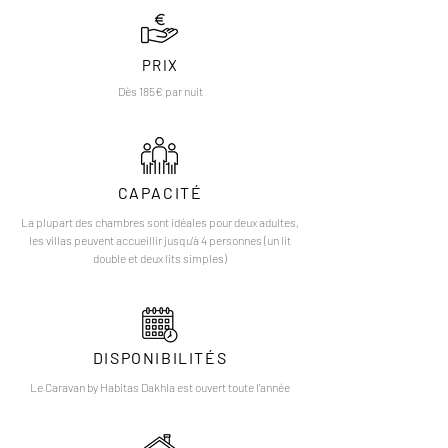
PRIX
Dès 185€ par nuit
CAPACITÉ
La plupart des chambres sont idéales pour deux adultes,
les villas peuvent accueillir jusqu'à 4 personnes (un lit
double et deux lits simples)
DISPONIBILITÉS
Le Caravan by Habitas Dakhla est ouvert toute l'année