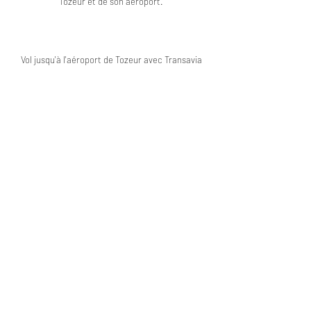
Tozeur et de son aéroport.
Vol jusqu'à l'aéroport de Tozeur avec Transavia
Réservez dès maintenant votre voiture de
location avec Sixt
Réserver à l'Anantara Sahara-Tozeur
Pour en découvrir plus...