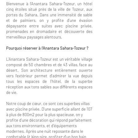
Bienvenue à l'Anantara Sahara-Tozeur, un hôtel
cinq étoiles situé près de la ville de Tozeur, aux
portes du Sahara. Dans une immensité de sable
et de palmiers, on y profite d'une évasion
dépaysante entre suites avec piscine privée,
promenades en dromadaire et découverte des
merveilleux paysages alentours.
Pourquoi réserver à l'Anantara Sahara-Tozeur ?
L'Anantara Sahara-Tozeur est un véritable village
composé de 50 chambres et de 43 villas, face au
désert. Son architecture entièrement ouverte
vers l'extérieur permet d'admirer la vue depuis
tous les espaces de l'hôtel, de la superbe
réception aux tons sables aux différents espaces
de vie.
Notre coup de cœur, ce sont ces superbes villas
avec piscine privée. D'une superficie allant de 107
à plus de 800m2 pour la plus spacieuse, on y
profite d'une décoration qui répond parfaitement
aux tons environnants, et d'équipements
modernes. Après une nuit reposante dans le
confortable lit king-size, profitez d'un bon bain