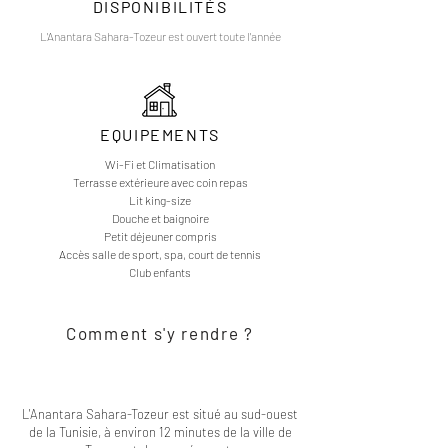
DISPONIBILITÉS
L'Anantara Sahara-Tozeur est ouvert toute l'année
EQUIPEMENTS
Wi-Fi et Climatisation
Terrasse extérieure avec coin repas
Lit king-size
Douche et baignoire
Petit déjeuner compris
Accès salle de sport, spa, court de tennis
Club enfants
Comment s'y rendre ?
L'Anantara Sahara-Tozeur est situé au sud-ouest
de la Tunisie, à environ 12 minutes de la ville de