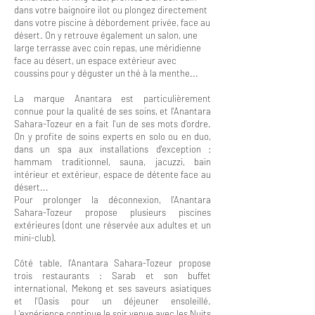
dans votre baignoire ilot ou plongez directement
dans votre piscine à débordement privée, face au
désert. On y retrouve également un salon, une
large terrasse avec coin repas, une méridienne
face au désert, un espace extérieur avec
coussins pour y déguster un thé à la menthe...
La marque Anantara est particulièrement
connue pour la qualité de ses soins, et l'Anantara
Sahara-Tozeur en a fait l'un de ses mots d'ordre.
On y profite de soins experts en solo ou en duo,
dans un spa aux installations d'exception :
hammam traditionnel, sauna, jacuzzi, bain
intérieur et extérieur, espace de détente face au
désert...
Pour prolonger la déconnexion, l'Anantara
Sahara-Tozeur propose plusieurs piscines
extérieures (dont une réservée aux adultes et un
mini-club).
Côté table, l'Anantara Sahara-Tozeur propose
trois restaurants : Sarab et son buffet
international, Mekong et ses saveurs asiatiques
et l'Oasis pour un déjeuner ensoleillé.
L'expérience continue le soir venue avec les Nuits