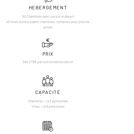
HEBERGEMENT
50 Chambres avec vue sur le désert
43 villas d'une à quatre chambres, certaines avec piscine
privée
PRIX
Dès 279€ par nuit en basse saison
CAPACITÉ
Chambres : 1 à 3 personnes
Villas : 1 à 8 personnes