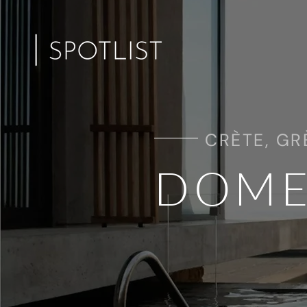
CRÈTE, GR
DOME