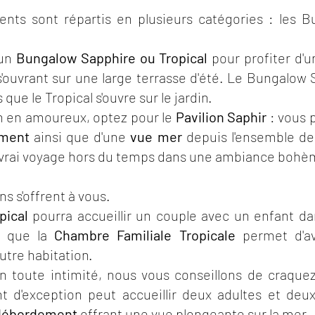
ts sont répartis en plusieurs catégories : les Bun
 un
Bungalow Sapphire
ou Tropical
pour profiter d'
'ouvrant sur une large terrasse d'été. Le Bungalow
que le Tropical s'ouvre sur le jardin.
n en amoureux, optez pour le
Pavilion Saphir
: vous p
ement
ainsi que d'une
vue mer
depuis l'ensemble de 
 vrai voyage hors du temps dans une ambiance bohèm
ns s'offrent à vous.
pical
pourra accueillir un couple avec un enfant d
is que la
Chambre Familiale Tropicale
permet d'a
utre habitation.
en toute intimité, nous vous conseillons de craque
 d'exception peut accueillir deux adultes et deu
à débordement
offrant une vue plongeante sur la mer.