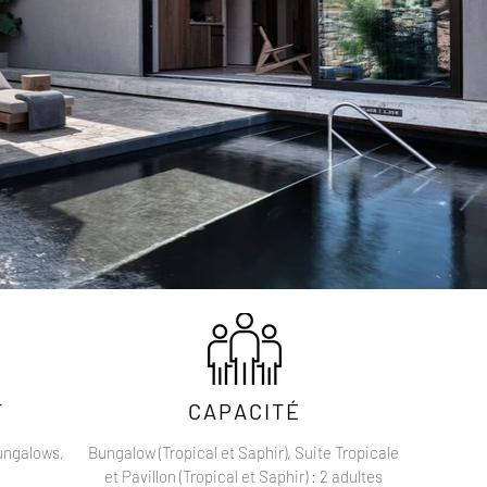
T
CAPACITÉ
ungalows,
Bungalow (Tropical et Saphir), Suite Tropicale
et Pavillon (Tropical et Saphir) : 2 adultes