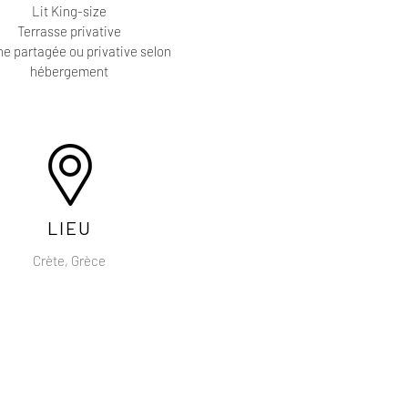
Lit King-size
Terrasse privative
ne partagée ou privative selon
hébergement
LIEU
Crète, Grèce