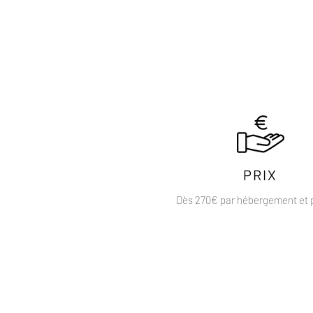
PRIX
Dès 270€ par hébergement et p