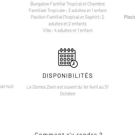
Bungalow Familial Tropical et Chambre
Familiale Tropicale : 2 adultes et 1 enfant
Pavillon Familial (Tropical et Saphir) : 2
Pisci
adultes et 2 enfants
Villa : 4 adultes et 1 enfant
DISPONIBILITÉS
ar nuit
Le Domes Zeen est ouvert du 1er Avril au 31
Octobre
Comment s'y rendre ?