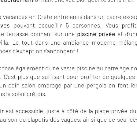
de vacances en Crète entre amis dans un cadre exc
ives
pouvant accueillir 5 personnes. Vous prof
ge terrasse donnant sur une
piscine privée
et d'un
 villa. Le tout dans une ambiance moderne mélang
nces d'exception s'annonçent !
ose également d'une vaste piscine au carrelage noi
. C'est plus que suffisant pour profiter de quelques
'un coin salon ombragé par une pergola en font l'e
s le soleil crétois.
ir
est accessible, juste à côté de la plage privée d
u son du clapotis des vagues, ainsi que de séances