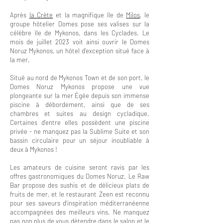
Après
la Crète
et la magnifique île de
Milos
, le
groupe hôtelier Domes pose ses valises sur la
célèbre île de Mykonos, dans les Cyclades. Le
mois de juillet 2023 voit ainsi ouvrir le Domes
Noruz Mykonos, un hôtel d'exception situé face à
la mer.
Situé au nord de Mykonos Town et de son port, le
Domes Noruz Mykonos propose une vue
plongeante sur la mer Égée depuis son immense
piscine à débordement, ainsi que de ses
chambres et suites au design cycladique.
Certaines d'entre elles possèdent une piscine
privée - ne manquez pas la Sublime Suite et son
bassin circulaire pour un séjour inoubliable à
deux à Mykonos !
Les amateurs de cuisine seront ravis par les
offres gastronomiques du Domes Noruz. Le Raw
Bar propose des sushis et de délicieux plats de
fruits de mer, et le restaurant Zeen est reconnu
pour ses saveurs d'inspiration méditerranéenne
accompagnées des meilleurs vins. Ne manquez
pas non plus de vous détendre dans le salon et le