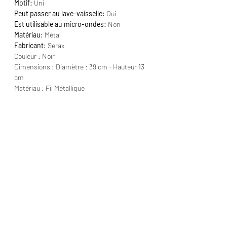
Motif:
Uni
Peut passer au lave-vaisselle:
Oui
Est utilisable au micro-ondes:
Non
Matériau:
Métal
Fabricant:
Serax
Couleur : Noir
Dimensions : Diamètre : 39 cm - Hauteur 13
cm
Matériau : Fil Métallique
ABONNEZ VOUS À NOTRE NEWSLETTER POUR NE
RIEN MANQUER
S'abonner
Qui sommes nous ?