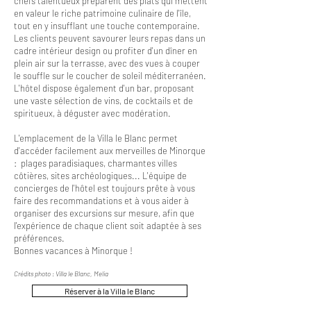
chefs talentueux préparent des plats qui mettent
en valeur le riche patrimoine culinaire de l'île,
tout en y insufflant une touche contemporaine.
Les clients peuvent savourer leurs repas dans un
cadre intérieur design ou profiter d'un dîner en
plein air sur la terrasse, avec des vues à couper
le souffle sur le coucher de soleil méditerranéen.
L'hôtel dispose également d'un bar, proposant
une vaste sélection de vins, de cocktails et de
spiritueux, à déguster avec modération.
L'emplacement de la Villa le Blanc permet
d'accéder facilement aux merveilles de Minorque
: plages paradisiaques, charmantes villes
côtières, sites archéologiques... L'équipe de
concierges de l'hôtel est toujours prête à vous
faire des recommandations et à vous aider à
organiser des excursions sur mesure, afin que
l'expérience de chaque client soit adaptée à ses
préférences.
Bonnes vacances à Minorque !
Crédits photo : Villa le Blanc, Melia
Réserver à la Villa le Blanc