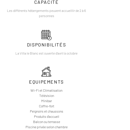
CAPACITÉ
Les différents hébergements peuvent accueillir de 2 à 6
personnes
DISPONIBILITÉS
La Villa le Blanc est ouverte d'avril à octobre
EQUIPEMENTS
Wi-Fi et Climatisation
Télévision
Minibar
Coffre-fort
Peignoirs et chaussons
Produits d'accueil
Balcon ou terrasse
Piscine privée selon chambre