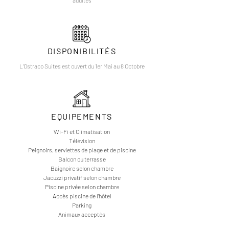
adultes
DISPONIBILITÉS
L'Ostraco Suites est ouvert du 1er Mai au 8 Octobre
EQUIPEMENTS
Wi-Fi et Climatisation
Télévision
Peignoirs, serviettes de plage et de piscine
Balcon ou terrasse
Baignoire selon chambre
Jacuzzi privatif selon chambre
Piscine privée selon chambre
Accès piscine de l'hôtel
Parking
Animaux acceptés