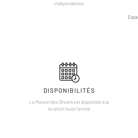
indépendantes
Espac
DISPONIBILITÉS
La Maison des Oliviers est disponible à la
location toute l'année