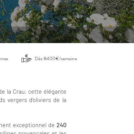
onnes
Dès 8400€/semaine
de la Crau, cette élégante
s vergers d'oliviers de la
ement exceptionnel de
240
ollines provençales et les