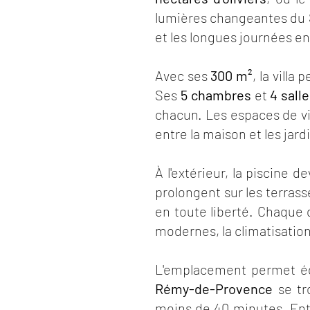
lumières changeantes du S
et les longues journées en
Avec ses
300 m²
, la villa 
Ses
5 chambres
et
4 sall
chacun. Les espaces de vie
entre la maison et les jard
À l'extérieur, la piscine 
prolongent sur les terras
en toute liberté. Chaque 
modernes, la climatisati
L'emplacement permet éga
Rémy-de-Provence
se tr
moins de 40 minutes. Ent