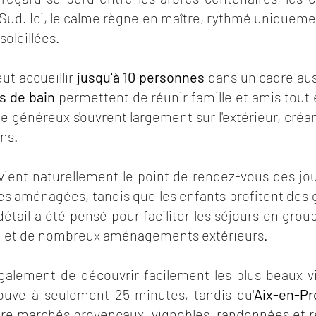
ud. Ici, le calme règne en maître, rythmé uniquemen
soleillées.
peut accueillir
jusqu'à 10 personnes
dans un cadre aus
es de bain
permettent de réunir famille et amis tout e
 généreux s'ouvrent largement sur l'extérieur, créan
ins.
devient naturellement le point de rendez-vous des jo
ses aménagées, tandis que les enfants profitent des
détail a été pensé pour faciliter les séjours en gr
on et de nombreux aménagements extérieurs.
lement de découvrir facilement les plus beaux vil
ouve à seulement 25 minutes, tandis qu'
Aix-en-P
re marchés provençaux, vignobles, randonnées et r