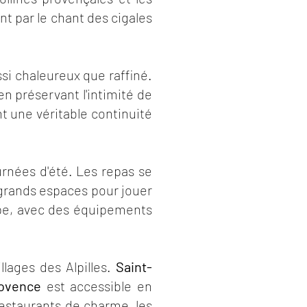
t par le chant des cigales
si chaleureux que raffiné.
n préservant l'intimité de
t une véritable continuité
urnées d'été. Les repas se
 grands espaces pour jouer
oupe, avec des équipements
lages des Alpilles.
Saint-
rovence
est accessible en
estaurants de charme, les