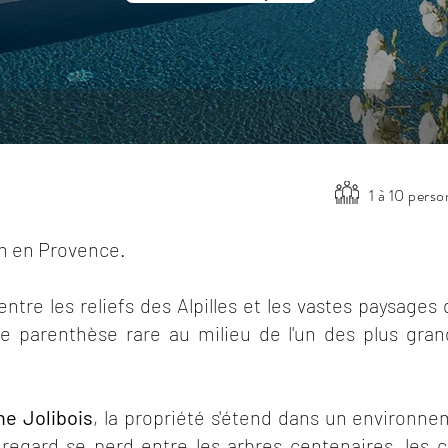
1 à 10 pers
on en Provence.
tre les reliefs des Alpilles et les vastes paysages 
e parenthèse rare au milieu de l'un des plus grand
e Jolibois
, la propriété s'étend dans un environn
 regard se perd entre les arbres centenaires, les c