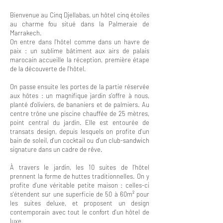
Bienvenue au Cinq Djellabas, un hôtel cinq étoiles
au charme fou situé dans la Palmeraie de
Marrakech.
On entre dans l'hôtel comme dans un havre de
paix : un sublime bâtiment aux airs de palais
marocain accueille la réception, première étape
de la découverte de l'hôtel.
On passe ensuite les portes de la partie réservée
aux hôtes : un magnifique jardin s'offre à nous,
planté d'oliviers, de bananiers et de palmiers. Au
centre trône une piscine chauffée de 25 mètres,
point central du jardin. Elle est entourée de
transats design, depuis lesquels on profite d'un
bain de soleil, d'un cocktail ou d'un club-sandwich
signature dans un cadre de rêve.
À travers le jardin, les 10 suites de l'hôtel
prennent la forme de huttes traditionnelles. On y
profite d'une véritable petite maison : celles-ci
s'étendent sur une superficie de 50 à 60m² pour
les suites deluxe, et proposent un design
contemporain avec tout le confort d'un hôtel de
luxe.