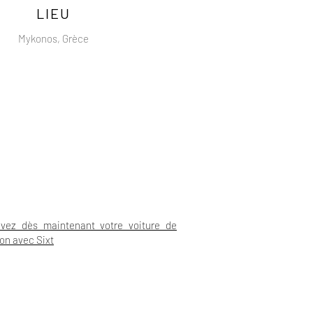
LIEU
Mykonos, Grèce
vez dès maintenant votre voiture de
ion avec Sixt