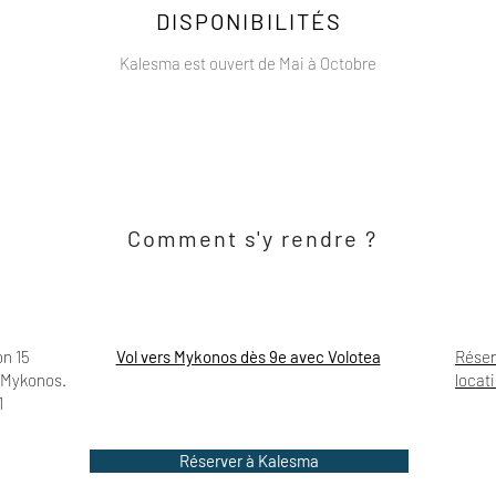
DISPONIBILITÉS
Kalesma est ouvert de Mai à Octobre
Comment s'y rendre ?
on 15
Vol vers Mykonos dès 9e avec Volotea
Réser
e Mykonos.
locat
1
Réserver à Kalesma