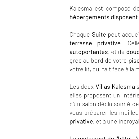
Kalesma est composé 
hébergements disposent d
Chaque
Suite
peut accuei
terrasse privative
. Cel
autoportantes
, et de
douc
grec au bord de votre
pisc
votre lit, qui fait face à la
Les deux
Villas Kalesma
s
elles proposent un intéri
d'un salon décloisonné de
vous préparer les meille
privative
, et à une incroy
Le
restaurant de l'hôtel
, 