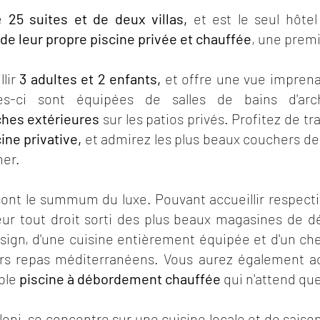
de
25 suites et de deux villas,
et est le seul hôt
e leur propre piscine privée et chauffée
, une prem
llir
3 adultes et 2 enfants,
et offre une vue imprena
les-ci sont équipées de salles de bains d'ar
hes extérieures
sur les patios privés. Profitez de tr
ine privative,
et admirez les plus beaux couchers de
 mer.
ont le summum du luxe. Pouvant accueillir respec
eur tout droit sorti des plus beaux magasines de d
sign, d'une cuisine entièrement équipée et d'un che
urs repas méditerranéens. Vous aurez également a
able
piscine à débordement chauffée
qui n'attend que
Aloni, se concentre sur une cuisine locale et de sais