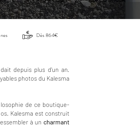
nnes
Dès 864€
ndait depuis plus d'un an.
croyables photos du Kalesma
hilosophie de ce boutique-
nos. Kalesma est construit
 ressembler à un
charmant