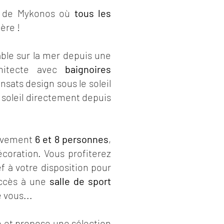
el de Mykonos où
tous les
ière !
ble sur la mer depuis une
chitecte avec
baignoires
ansats design sous le soleil
 soleil directement depuis
tivement
6 et 8 personnes
,
écoration. Vous profiterez
f à votre disposition pour
ccès à une
salle de sport
 vous...
on et propose une sélection