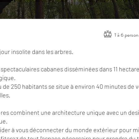
1 à 6 perso
jour insolite dans les arbres.
6 spectaculaires cabanes disséminées dans 11 hectares
lgique.
de 250 habitants se situe à environ 40 minutes de vo
lles.
bres combinent une architecture unique avec un des
que.
us aider à vous déconnecter du monde extérieur pour 
ofiterez de tout l'espace nécessaire pour prendre du