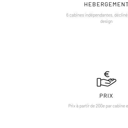
HEBERGEMEN
6 cabines indépendantes, déclinée
design
PRIX
Prix à partir de 200e par cabine e