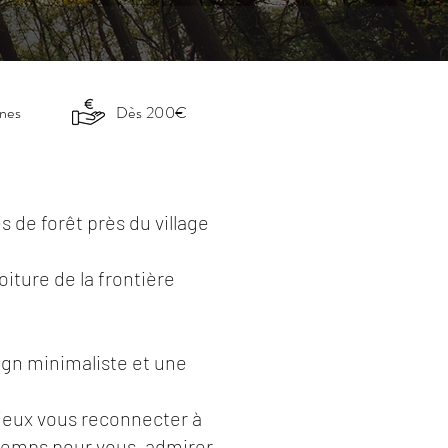
nnes
Dès 200€
 de forêt près du village
iture de la frontière
ign minimaliste et une
mieux vous reconnecter à
 temps pour vous, admirer