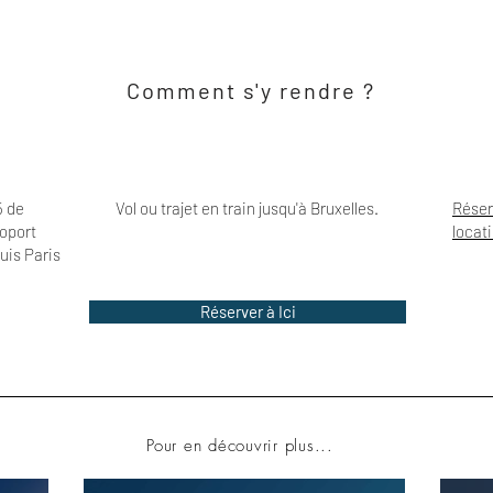
Comment s'y rendre ?
5 de
Vol ou trajet en train jusqu'à Bruxelles.
Réser
roport
locat
uis Paris
Réserver à Ici
Pour en découvrir plus...