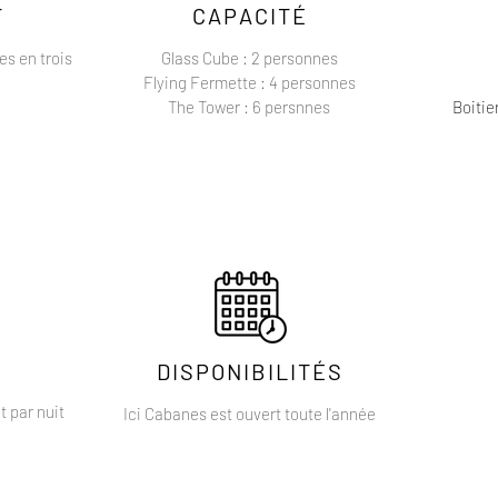
T
CAPACITÉ
s en trois
Glass Cube : 2 personnes
Flying Fermette : 4 personnes
The Tower : 6 persnnes
Boitie
DISPONIBILITÉS
t par nuit
Ici Cabanes est ouvert toute l'année