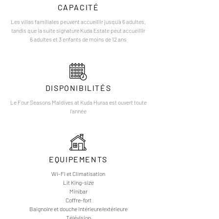
CAPACITÉ
Les villas familiales peuvent accueillir jusqu'à 6 adultes,
tandis que la suite signature Kuda Estate peut accueillir
6 adultes et 3 enfants de moins de 12 ans
DISPONIBILITÉS
Le Four Seasons Maldives at Kuda Huraa est ouvert toute
l'année
EQUIPEMENTS
Wi-Fi et Climatisation
Lit King-size
Minibar
Coffre-fort
Baignoire et douche intérieure/extérieure
Télévision