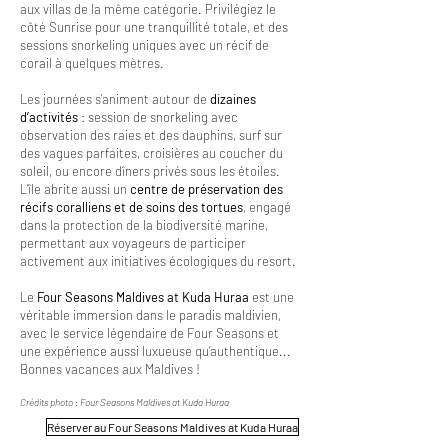
aux villas de la même catégorie. Privilégiez le
côté Sunrise pour une tranquillité totale, et des
sessions snorkeling uniques avec un récif de
corail à quelques mètres.
Les journées s’animent autour de
dizaines
d’activités
: session de snorkeling avec
observation des raies et des dauphins, surf sur
des vagues parfaites, croisières au coucher du
soleil, ou encore dîners privés sous les étoiles.
L’île abrite aussi un
centre de préservation des
récifs coralliens et de soins des tortues
, engagé
dans la protection de la biodiversité marine,
permettant aux voyageurs de participer
activement aux initiatives écologiques du resort.
Le
Four Seasons Maldives at Kuda Huraa
est une
véritable immersion dans le paradis maldivien,
avec le service légendaire de Four Seasons et
une expérience aussi luxueuse qu’authentique...
Bonnes vacances aux Maldives !
Crédits photo : Four Seasons Maldives at Kuda Huraa
Réserver au Four Seasons Maldives at Kuda Huraa