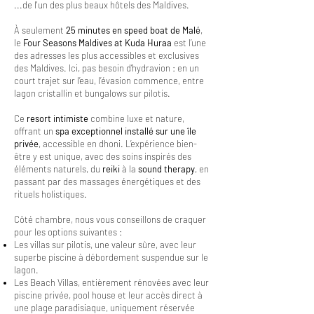
...de l'un des plus beaux hôtels des Maldives.
À seulement
25 minutes en speed boat de Malé
,
le
Four Seasons Maldives at Kuda Huraa
est l’une
des adresses les plus accessibles et exclusives
des Maldives. Ici, pas besoin d’hydravion : en un
court trajet sur l’eau, l’évasion commence, entre
lagon cristallin et bungalows sur pilotis.
Ce
resort intimiste
combine luxe et nature,
offrant un
spa exceptionnel installé sur une île
privée
, accessible en dhoni. L’expérience bien-
être y est unique, avec des soins inspirés des
éléments naturels, du
reiki
à la
sound therapy
, en
passant par des massages énergétiques et des
rituels holistiques.
Côté chambre, nous vous conseillons de craquer
pour les options suivantes :
Les villas sur pilotis, une valeur sûre, avec leur
superbe piscine à débordement suspendue sur le
lagon.
Les Beach Villas, entièrement rénovées avec leur
piscine privée, pool house et leur accès direct à
une plage paradisiaque, uniquement réservée