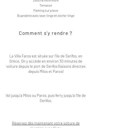
Douche extérieure
Terrasse
Parking sur place
Buanderie avec lave-linge et sèche-linge
Comment s'y rendre ?
La Villa Faros est située sur l'île de Serifos, en
Grèce. On y accède en environ 30 minutes de
voiture depuis le port de Serifos (liaisons directes
depuis Milos et Paros)
Vol jusqu'à Milos ou Paros, puis ferry jusqu'à l'île de
Serifos.
Réservez dès maintenant votre voiture de