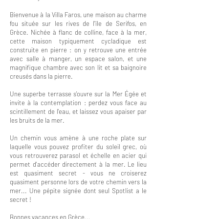
Bienvenue à la Villa Faros, une maison au charme
fou située sur les rives de l'île de Serifos, en
Grèce. Nichée à flanc de colline, face à la mer,
cette maison typiquement cycladique est
construite en pierre : on y retrouve une entrée
avec salle à manger, un espace salon, et une
magnifique chambre avec son lit et sa baignoire
creusés dans la pierre.
Une superbe terrasse s'ouvre sur la Mer Égée et
invite à la contemplation : perdez vous face au
scintillement de l'eau, et laissez vous apaiser par
les bruits de la mer.
Un chemin vous amène à une roche plate sur
laquelle vous pouvez profiter du soleil grec, où
vous retrouverez parasol et échelle en acier qui
permet d'accéder directement à la mer. Le lieu
est quasiment secret - vous ne croiserez
quasiment personne lors de votre chemin vers la
mer... Une pépite signée dont seul Spotlist a le
secret !
Bonnes vacances en Grèce...