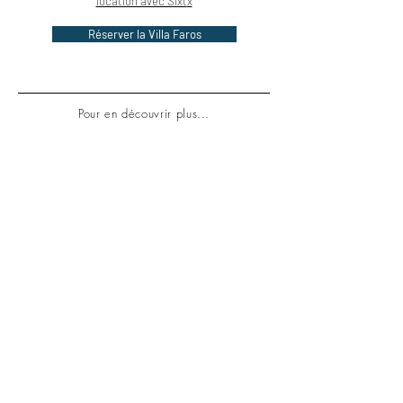
location avec Sixt
x
Réserver la Villa Faros
Pour en découvrir plus...
Les 10 meilleures
adresses à Saint-Tropez
pour cet été