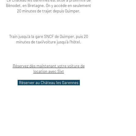
Le Château les Garennes est situé à proximité de
Bénodet, en Bretagne. On y accède en seulement
20 minutes de trajet depuis Quimper.
Train jusqu'à la gare SNCF de Quimper, puis 20
minutes de taxi/voiture jusqu'à l'hôtel.
Réservez dès maintenant votre voiture de
location avec Sixt
Réserver au Château les Garennes
Pour en découvrir plus...