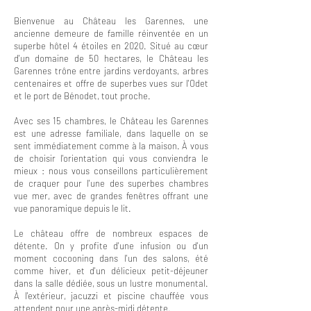
Bienvenue au Château les Garennes, une
ancienne demeure de famille réinventée en un
superbe hôtel 4 étoiles en 2020. Situé au cœur
d'un domaine de 50 hectares, le Château les
Garennes trône entre jardins verdoyants, arbres
centenaires et offre de superbes vues sur l'Odet
et le port de Bénodet, tout proche.
Avec ses 15 chambres, le Château les Garennes
est une adresse familiale, dans laquelle on se
sent immédiatement comme à la maison. À vous
de choisir l'orientation qui vous conviendra le
mieux : nous vous conseillons particulièrement
de craquer pour l'une des superbes chambres
vue mer, avec de grandes fenêtres offrant une
vue panoramique depuis le lit.
Le château offre de nombreux espaces de
détente. On y profite d'une infusion ou d'un
moment cocooning dans l'un des salons, été
comme hiver, et d'un délicieux petit-déjeuner
dans la salle dédiée, sous un lustre monumental.
À l'extérieur, jacuzzi et piscine chauffée vous
attendent pour une après-midi détente.