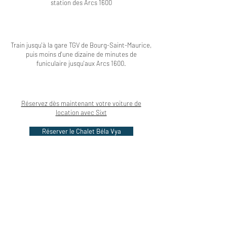
station des Arcs 1600
Train jusqu'à la gare TGV de Bourg-Saint-Maurice,
puis moins d'une dizaine de minutes de
funiculaire jusqu'aux Arcs 1600.
Réservez dès maintenant votre voiture de
location avec Sixt
Réserver le Chalet Béla Vya
Pour en découvrir plus...