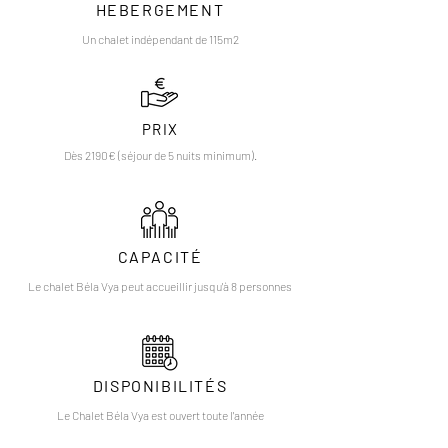
HEBERGEMENT
Un chalet indépendant de 115m2
PRIX
Dès 2190€ (séjour de 5 nuits minimum).
CAPACITÉ
Le chalet Béla Vya peut accueillir jusqu'à 8 personnes
DISPONIBILITÉS
Le Chalet Béla Vya est ouvert toute l'année