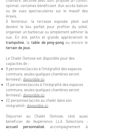
chambre, décorée avec soin, propose un confort
optimal, certaines bénéficiant d’un accès balcon
ou de vues spectaculaires sur le massif des
Aravis.
À l’extérieur, la terrasse exposée plein sud
devient le lieu parfait pour profiter du soleil,
organiser un barbecue ou simplement admirer la
vue. En été, petits et grands apprécieront le
trampoline
, la
table de ping-pong
ou encore le
terrain de jeux
.
Le Chalet Osmose est disponible pour des
capacités de :
9 personnes (accès à l'intégralité des espaces
communs, seules quelques chambres seront
fermées) :
disponible ici
13 personnes (accès à l'intégralité des espaces
communs, seules quelques chambres seront
fermées) :
disponible ici
22 personnes (accès au chalet dans son
intégralité) :
disponible ici
Séjourner au Chalet Osmose, c’est aussi
bénéficier de l’expérience LLA Selections :
accueil personnalisé
, accompagnement à