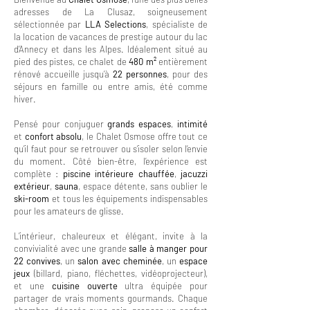
adresses de La Clusaz, soigneusement
sélectionnée par
LLA Selections
, spécialiste de
la location de vacances de prestige autour du lac
d’Annecy et dans les Alpes. Idéalement situé au
pied des pistes, ce chalet de
480 m²
entièrement
rénové accueille jusqu’à
22 personnes
, pour des
séjours en famille ou entre amis, été comme
hiver.
Pensé pour conjuguer
grands espaces
,
intimité
et
confort absolu
, le Chalet Osmose offre tout ce
qu’il faut pour se retrouver ou s’isoler selon l’envie
du moment. Côté bien-être, l’expérience est
complète :
piscine intérieure chauffée
,
jacuzzi
extérieur
,
sauna
, espace détente, sans oublier le
ski-room
et tous les équipements indispensables
pour les amateurs de glisse.
L’intérieur, chaleureux et élégant, invite à la
convivialité avec une grande
salle à manger pour
22 convives
, un
salon avec cheminée
, un
espace
jeux
(billard, piano, fléchettes, vidéoprojecteur),
et une
cuisine ouverte
ultra équipée pour
partager de vrais moments gourmands. Chaque