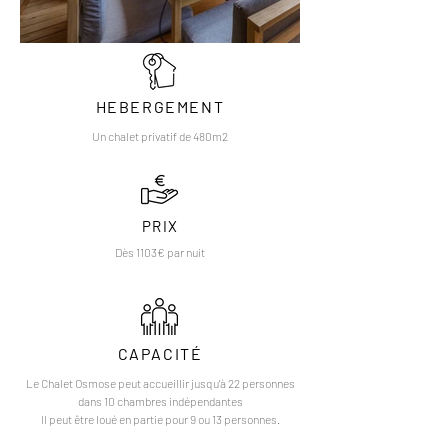
HEBERGEMENT
Un chalet privatif de 480m2
PRIX
Dès 1103€ par nuit
CAPACITÉ
Le Chalet Osmose peut accueillir jusqu'à 22 personnes
dans 10 chambres indépendantes
Il peut être loué en partie pour 9 ou 13 personnes.