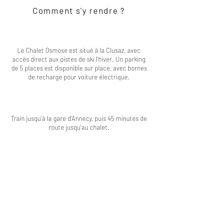
Comment s'y rendre ?
Le Chalet Osmose est situé à la Clusaz, avec
accès direct aux pistes de ski l'hiver. Un parking
de 5 places est disponible sur place, avec bornes
de recharge pour voiture électrique.
Train jusqu'à la gare d'Annecy, puis 45 minutes de
route jusqu'au chalet.
Réservez dès maintenant votre voiture de
location avec Sixt
Réserver le Chalet Osmose