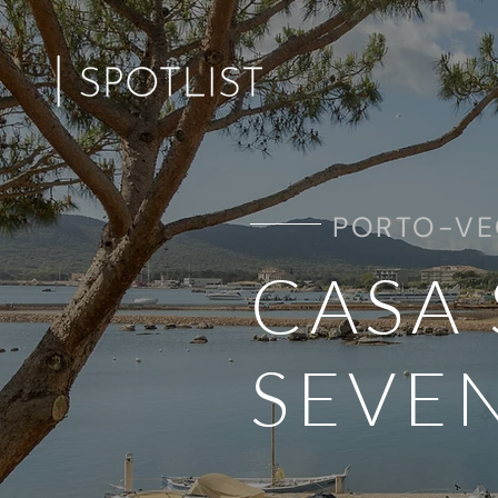
PORTO-VE
CASA 
SEVE