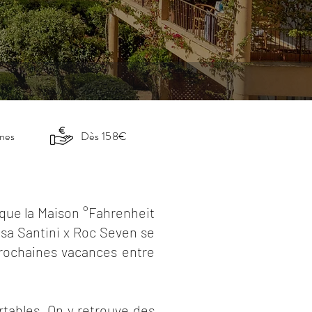
nnes
Dès 158€
 que la Maison °Fahrenheit
sa Santini x Roc Seven se
prochaines vacances entre
tables. On y retrouve des