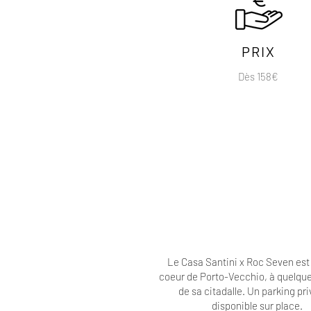
PRIX
Dès 158€
Le Casa Santini x Roc Seven est 
coeur de Porto-Vecchio, à quelqu
de sa citadalle. Un parking pri
disponible sur place.