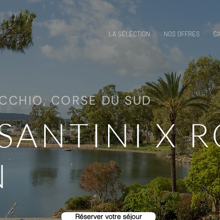
LA SÉLÉCTION
NOS OFFRES
C
CCHIO, CORSE DU SUD
SANTINI X 
N
Réserver votre séjour