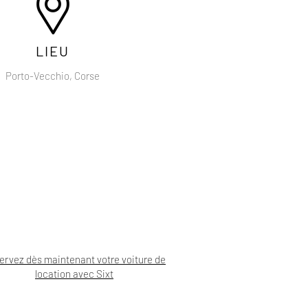
LIEU
Porto-Vecchio, Corse
ervez dès maintenant votre voiture de
location avec Sixt