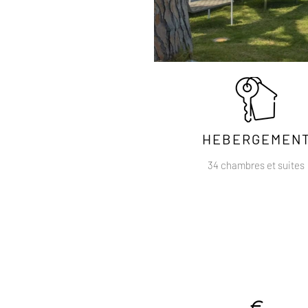
HEBERGEMEN
34 chambres et suites