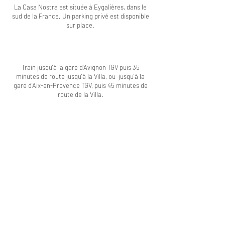
La Casa Nostra est située à Eygalières, dans le
sud de la France. Un parking privé est disponible
sur place.
Train jusqu'à la gare d'Avignon TGV puis 35
minutes de route jusqu'à la Villa, ou jusqu'à la
gare d'Aix-en-Provence TGV, puis 45 minutes de
route de la Villa.
Réservez dès maintenant votre voiture de
location avec Sixt
Réserver la Casa Nostra
Pour en découvrir plus...