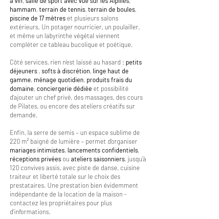
à vin
,
salle de sport avec vue sur les Alpilles
,
hammam
,
terrain de tennis
,
terrain de boules
,
piscine de 17 mètres
et plusieurs salons
extérieurs. Un potager nourricier, un poulailler,
et même un labyrinthe végétal viennent
compléter ce tableau bucolique et poétique.
Côté services, rien n’est laissé au hasard :
petits
déjeuners
,
softs à discrétion
,
linge haut de
gamme
,
ménage quotidien
,
produits frais du
domaine
,
conciergerie dédiée
et possibilité
d’ajouter un chef privé, des massages, des cours
de Pilates, ou encore des ateliers créatifs sur
demande.
Enfin, la serre de semis – un espace sublime de
220 m² baigné de lumière – permet d’organiser
mariages intimistes
,
lancements confidentiels
,
réceptions privées
ou
ateliers saisonniers
, jusqu’à
120 convives assis, avec piste de danse, cuisine
traiteur et liberté totale sur le choix des
prestataires. Une prestation bien évidemment
indépendante de la location de la maison -
contactez les propriétaires pour plus
d'informations.