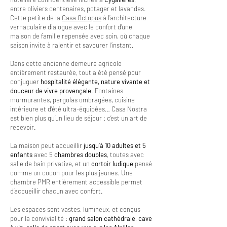
entre oliviers centenaires, potager et lavandes.
Cette petite de la
Casa Octopus
à l’architecture
vernaculaire dialogue avec le confort d’une
maison de famille repensée avec soin, où chaque
saison invite à ralentir et savourer l’instant.
Dans cette ancienne demeure agricole
entièrement restaurée, tout a été pensé pour
conjuguer
hospitalité élégante, nature vivante et
douceur de vivre provençale
. Fontaines
murmurantes, pergolas ombragées, cuisine
intérieure et d’été ultra-équipées… Casa Nostra
est bien plus qu’un lieu de séjour : c’est un art de
recevoir.
La maison peut accueillir
jusqu’à 10 adultes et 5
enfants
avec 5
chambres doubles
, toutes avec
salle de bain privative, et un
dortoir ludique
pensé
comme un cocon pour les plus jeunes. Une
chambre PMR entièrement accessible permet
d’accueillir chacun avec confort.
Les espaces sont vastes, lumineux, et conçus
pour la convivialité :
grand salon cathédrale
,
cave