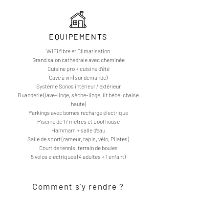
EQUIPEMENTS
WiFi fibre et Climatisation
Grand salon cathédrale avec cheminée
Cuisine pro + cuisine d'été
Cave à vin (sur demande)
Système Sonos intérieur / extérieur
Buanderie (lave-linge, sèche-linge, lit bébé, chaise
haute)
Parkings avec bornes recharge électrique
Piscine de 17 mètres et pool house
Hammam + salle d’eau
Salle de sport (rameur, tapis, vélo, Pilates)
Court de tennis, terrain de boules
5 vélos électriques (4 adultes + 1 enfant)
Comment s'y rendre ?