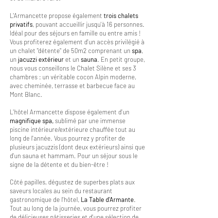
L'Armancette propose également
trois chalets
privatifs
, pouvant accueillir jusqu'à 16 personnes.
Idéal pour des séjours en famille ou entre amis !
Vous profiterez également d'un accès privilégié à
un chalet "détente" de 50m2 comprenant un
spa
,
un
jacuzzi extérieur
et un
sauna
. En petit groupe,
nous vous conseillons le Chalet Silène et ses 3
chambres : un véritable cocon Alpin moderne,
avec cheminée, terrasse et barbecue face au
Mont Blanc.
L'hôtel Armancette dispose également d'un
magnifique spa,
sublimé par une immense
piscine intérieure/extérieure chauffée tout au
long de l'année. Vous pourrez y profiter de
plusieurs jacuzzis (dont deux extérieurs) ainsi que
d'un sauna et hammam. Pour un séjour sous le
signe de la détente et du bien-être !
Côté papilles, dégustez de superbes plats aux
saveurs locales au sein du restaurant
gastronomique de l'hôtel,
La Table d'Armante
.
Tout au long de la journée, vous pourrez profiter
de délicieuses pâtisseries et d'une sélection de