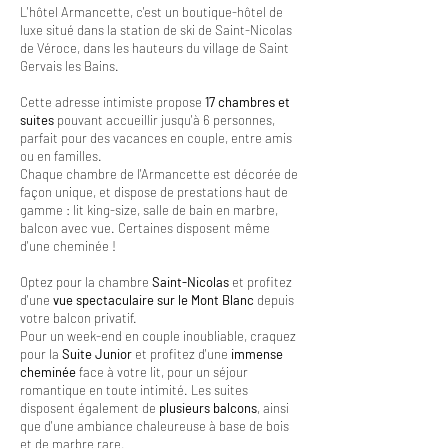
L'hôtel Armancette, c'est un boutique-hôtel de
luxe situé dans la station de ski de Saint-Nicolas
de Véroce, dans les hauteurs du village de Saint
Gervais les Bains.
Cette adresse intimiste propose
17 chambres et
suites
pouvant accueillir jusqu'à 6 personnes,
parfait pour des vacances en couple, entre amis
ou en familles.
Chaque chambre de l'Armancette est décorée de
façon unique, et dispose de prestations haut de
gamme : lit king-size, salle de bain en marbre,
balcon avec vue. Certaines disposent même
d'une cheminée !
Optez pour la chambre
Saint-Nicolas
et profitez
d'une
vue spectaculaire sur le Mont Blanc
depuis
votre balcon privatif.
Pour un week-end en couple inoubliable, craquez
pour la
Suite Junior
et profitez d'une
immense
cheminée
face à votre lit, pour un séjour
romantique en toute intimité. Les suites
disposent également de
plusieurs balcons
, ainsi
que d'une ambiance chaleureuse à base de bois
et de marbre rare.