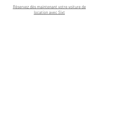
Réservez dès maintenant votre voiture de
location avec Sixt
Réserver à l'Armancette Hôtel
Pour en découvrir plus...
Les 10 meilleures
adresses à Saint-Tropez